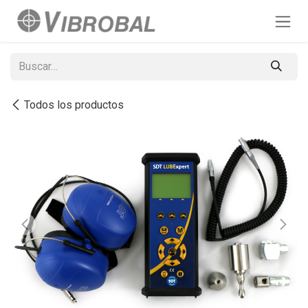
Ir al contenido
Todos los productos